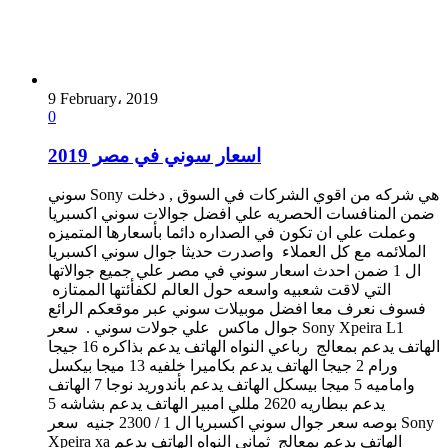
9 February، 2019
0
اسعار سوني في مصر 2019
سوني Sony هي شركه من اقوي الشركات في السوق , دخلت
ضمن المنافسات الحصريه علي افضل جوالات سوني اكسبريا
وعملت علي ان تكون في الصداره دائما بأسعارها المتميزه
الملائمه مع كل العملاء واصدرت حديثا جوال سوني اكسبريا
ال 1 ضمن احدث اسعار سوني في مصر علي جميع جوالاتها
التي لاقت شعبيه واسعه حول العالم لكفأئتها الممتازه
فسوف نعرف معا افضل موبيلات سوني عبر موقعكم الرائع
جوال ماكس علي جولات سوني . سعر Sony Xpeira L1
الهاتف يدعم بمعالج رباعي النواه الهاتف يدعم بذاكره 16 جيجا
ورام 2 جيجا الهاتف يدعم بكاميرا خلفيه 13 ميجا بيكسل
واماميه 5 ميجا بيسكل الهاتف يدعم بأندوريد نوجا 7 الهاتف
يدعم ببطاريه 2620 مللي امبير الهاتف يدعم بشاشه 5
بوصه سعر جوال سوني اكسبريا ال 1 / 2300 جنيه سعر Sony
Xpeira xa الهاتف يدعم بمعالج ثماني النواه الهاتف يدعم