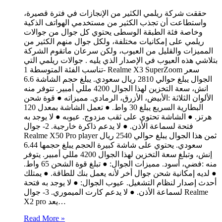
حققت شركة ريلمي الكثير من الإنجازات في فترة قصيرة،
واستطاعت أن تجذب الكثير من مستخدمي الهواتف الذكية
وخاصة فئة الطبقة الوسطى يحتوي كل جوال من جوالات
ريلمي على إمكانيات مختلفة، ولكل جوال منهم الكثير من
المميزات والقليل من العيوب، ولكن سرعان ماتقوم الشركة
بتلاشي هذه العيوب في الإصدار الذي يليه . جوالات ريلمي التي
تناسب الفئة المتوسطة 1- Realme X3 SuperZoom سعر
الجوال يبلغ حوالي 2810 ريال سعودي. يبلغ حجم الشاشة 6.6
انش، سعة التخزين لهذا الجوال 4200 مللي أمبير. تتوفر منه
الألوان الثلاثة :الأبيض، الأزرق، الرمادي. مميزاته ● قوة شحن
البطارية السريع يبلغ 30 واط. ● تعمل الشاشة بمعدل 120
هرتز. ● الشاشة تحتوي على ثقب مزدوج. عيوبه ● لا يوجد به
فتحة لسماعة الأذن. ● لا يدعم ذاكرة خارجية. 2- جوال
Realme X50 Pro player ثمن هذا الجوال يبلغ حوالي 2540 ريال
سعودي. يحتوي على شاشة كبيرة الحجم يبلغ حجمها 6.44
إنش، وتبلغ سعة التخزين لهذا الجوال 4200 مللي أمبير. يتوفر
منه :فضي، أسود. مميزات الجوال: ● تبلغ قوة الشحن 65 واط.
● لديه إمكانية شحن جوال أخر لأنه يعمل بنك للطاقة. ● يمتلك
أحدث إصدار لنظام التشغيل. عيوب الجوال: ● لا يوجد به فتحة
لسماعة الأذن. ● لا يدعم كارت الميموري. 3- جوال Realme
X2 pro يعد…
Read More »