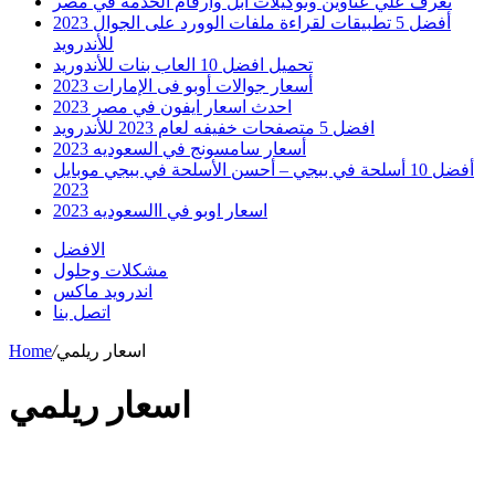
تعرف علي عناوين وتوكيلات ابل وارقام الخدمه في مصر
أفضل 5 تطبيقات لقراءة ملفات الوورد على الجوال 2023
للأندرويد
تحميل افضل 10 العاب بنات للأندوريد
أسعار جوالات أوبو فى الإمارات 2023
احدث اسعار ايفون في مصر 2023
افضل 5 متصفحات خفيفه لعام 2023 للأندرويد
أسعار سامسونج في السعوديه 2023
أفضل 10 أسلحة في ببجي – أحسن الأسلحة في ببجي موبايل
2023
اسعار اوبو في االسعوديه 2023
الافضل
مشكلات وحلول
اندرويد ماكس
اتصل بنا
اسعار ريلمي
/
Home
اسعار ريلمي