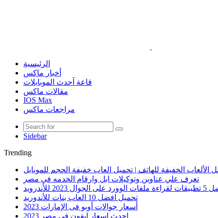
الرئيسية
أخبار ماكس
قاعة آحدث الموبايلات
مقالات ماكس
IOS Max
مراجعات ماكس
Sidebar
Trending
 الألعاب الخفيفة للهاتف | تحميل العاب خفيفة الحجم للموبايل
تعرف علي عناوين وتوكيلات ابل وارقام الخدمه في مصر
الوورد على الجوال 2023 للأندرويد
تحميل افضل 10 العاب بنات للأندوريد
أسعار جوالات أوبو فى الإمارات 2023
احدث اسعار ايفون في مصر 2023