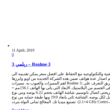
11 April، 2019
0
ريلمي 3 – Realme 3
نية والتكنولوجيه مع الحفاظ على افضل سعر يمكن تقديمه الى
هذه الشركة الجديده من اوبو وابرزها RealMe 2 , RealMe 2 Pro. والان تم الاعلان عن هاتف ريال مى 3 من قبل Realme وسنستعرض لكم مواصفات الهاتف مع
اهم المميزات والعيوب به. مميزات Realme 3: الهاتف ياتى بتصميم جميل وتصميم امامى جيد. شاشة الهاتف بها طبقة حمايه الاصدار الثالث. الهاتف يدعم تقنية فتح قفل الهاتف عن طريق التعرف على
الوجه. بطاريه الهاتف بسعة ممتازة 4230 ملى امبير. الهاتف ياتى باخر اصدار للاندرويد 9.0. لهاتف مصنع من خامات الزجاج فى الامام وباقى الجسم من البلاستيك. الابعاد التى ياتى بها الهاتف 156.1مم ×
75.6 مم × 8.3 مم ووزن الهاتف 175 جرام. الهاتف يدعم شبكات الجيل الثانى والثالث والرابع. الهاتف يدعم تركيب شريحتى اتصال نانوسيم. شاشة الهاتف بحجم 6.22 بوصه ومن نوع IPS LCD وبدقة HD+.
دقو ضوضح الشاشة 1520×720 بيكسل مع كثافة بيكسلات 270 بيكسل لكل بوصه. الشاشة تاتى بابعاد 19:9 وبها طبقة حمايه من نوع Corning Gorilla Glass 3. معالج الهاتف من نوع (Helio P70 (12 nm من
GHz Cortex-A73 & 4×2.0 G)…