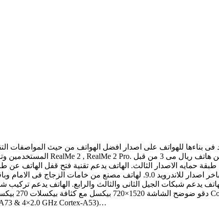
فى بناءها للهواتف على اصدار افضل الهواتف من حيث المواصفات التق
المستخدمين وتم اصدار عدة هواتف ضمن 
تصنيع ميديا تك. المعالج ثمانى النواه بتردد (4×2.1 Hz Cortex-A53