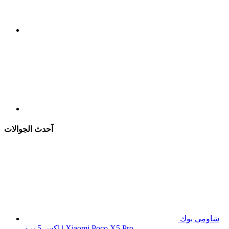
آحدث الجوالات
شاومي بوك
اكس 5 برو | Xiaomi Poco X5 Pro