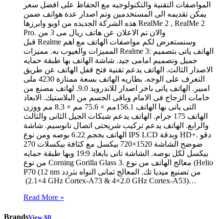
المواصفات التقنية والتكنولوجيه مع الحفاظ على افضل سعر
يمكن تقديمه الى المستخدمين وتم اصدار عدة هواتف ضمن
هذه الشركة الجديده من اوبو وابرزها RealMe 2 , RealMe 2
Pro. والان تم الاعلان عن هاتف ريال مى 3 من
قبل Realme وسنستعرض لكم مواصفات الهاتف مع اهم
المميزات والعيوب به. مميزات Realme 3: الهاتف ياتى بتصميم
جميل وتصميم امامى جيد. شاشة الهاتف بها طبقة حمايه
الاصدار الثالث. الهاتف يدعم تقنية فتح قفل الهاتف عن طريق
التعرف على الوجه. بطاريه الهاتف بسعة ممتازة 4230 ملى
امبير. الهاتف ياتى باخر اصدار للاندرويد 9.0. لهاتف مصنع من
خامات الزجاج فى الامام وباقى الجسم من البلاستيك. الابعاد
التى ياتى بها الهاتف 156.1مم × 75.6 مم × 8.3 مم ووزن
الهاتف 175 جرام. الهاتف يدعم شبكات الجيل الثانى والثالث
والرابع. الهاتف يدعم تركيب شريحتى اتصال نانوسيم. شاشة
الهاتف بحجم 6.22 بوصه ومن نوع IPS LCD وبدقة HD+. دقو
ضوضح الشاشة 1520×720 بيكسل مع كثافة بيكسلات 270
بيكسل لكل بوصه. الشاشة تاتى بابعاد 19:9 وبها طبقة حمايه
من نوع Corning Gorilla Glass 3. معالج الهاتف من نوع (Helio
P70 (12 nm من تصنيع ميديا تك. المعالج ثمانى النواه بتردد
(4×2.1 GHz Cortex-A73 & 4×2.0 GHz Cortex-A53)…
Read More »
Brands
View All