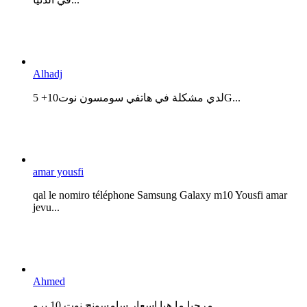
Alhadj
لدي مشكلة في هاتفي سومسون نوت10+ 5G...
amar yousfi
qal le nomiro téléphone Samsung Galaxy m10 Yousfi amar
jevu...
Ahmed
مرحبا ما هيا اسعار سامسونج نوت 10 برو...