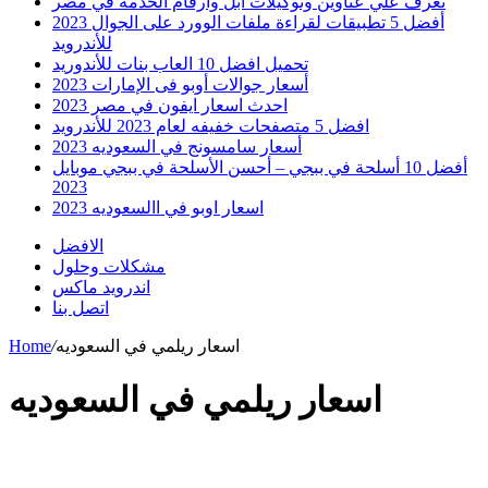
تعرف علي عناوين وتوكيلات ابل وارقام الخدمه في مصر
أفضل 5 تطبيقات لقراءة ملفات الوورد على الجوال 2023
للأندرويد
تحميل افضل 10 العاب بنات للأندوريد
أسعار جوالات أوبو فى الإمارات 2023
احدث اسعار ايفون في مصر 2023
افضل 5 متصفحات خفيفه لعام 2023 للأندرويد
أسعار سامسونج في السعوديه 2023
أفضل 10 أسلحة في ببجي – أحسن الأسلحة في ببجي موبايل
2023
اسعار اوبو في االسعوديه 2023
الافضل
مشكلات وحلول
اندرويد ماكس
اتصل بنا
اسعار ريلمي في السعوديه
/
Home
اسعار ريلمي في السعوديه