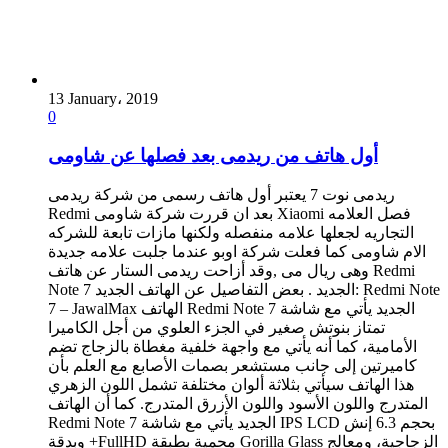
13 January، 2019
0
أول هاتف من ريدمى بعد فصلها عن شاومى
ريدمى نوت 7 يعتبر أول هاتف رسمى من شركة ريدمى
Redmi بعد ان قررت شركة شاومى Xiaomi فصل العلامه
التجاريه لجعلها علامه منفصله ولكنها مازات تابعة للشركه
الام شاومى كما فعلت شركة اوبو عندما جلبت علامه جديدة
وهى ريال مى ,وقد أزاحت ريدمى الستار عن هاتف Redmi
Note 7 الجديد . بعض التفاصيل عن الهاتف الجديد: Redmi Note
7 – JawalMax الهاتف Redmi Note 7 الجديد يأتي مع شاشة
تمتاز بنوتش صغير في الجزء العلوي من أجل الكاميرا
الأمامية، كما أنه يأتي مع واجهة خلفية مغطاة بالزجاج تضم
كاميرتين إلى جانب مستشعر بصمات الأصابع مع العلم بأن
هذا الهاتف سيأتي بثلاثة ألوان مختلفة تشمل اللون الزهري
المتدرج واللون الأسود واللون الأزرق المتدرج. كما أن الهاتف
Redmi Note 7 الجديد يأتي مع شاشة IPS LCD بحجم 6.3 إنش
وبدقة +FullHD محمية بطبقة Gorilla Glass الزجاجية، ومعالج