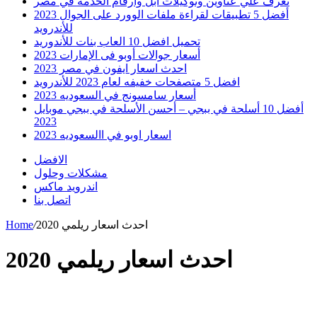
تعرف علي عناوين وتوكيلات ابل وارقام الخدمه في مصر
أفضل 5 تطبيقات لقراءة ملفات الوورد على الجوال 2023
للأندرويد
تحميل افضل 10 العاب بنات للأندوريد
أسعار جوالات أوبو فى الإمارات 2023
احدث اسعار ايفون في مصر 2023
افضل 5 متصفحات خفيفه لعام 2023 للأندرويد
أسعار سامسونج في السعوديه 2023
أفضل 10 أسلحة في ببجي – أحسن الأسلحة في ببجي موبايل
2023
اسعار اوبو في االسعوديه 2023
الافضل
مشكلات وحلول
اندرويد ماكس
اتصل بنا
احدث اسعار ريلمي 2020
/
Home
احدث اسعار ريلمي 2020