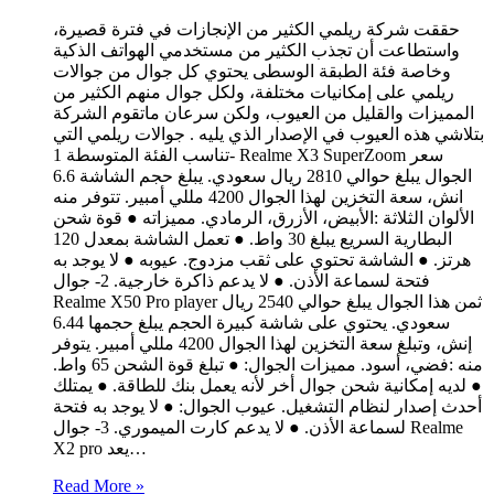
حققت شركة ريلمي الكثير من الإنجازات في فترة قصيرة،
واستطاعت أن تجذب الكثير من مستخدمي الهواتف الذكية
وخاصة فئة الطبقة الوسطى يحتوي كل جوال من جوالات
ريلمي على إمكانيات مختلفة، ولكل جوال منهم الكثير من
المميزات والقليل من العيوب، ولكن سرعان ماتقوم الشركة
بتلاشي هذه العيوب في الإصدار الذي يليه . جوالات ريلمي التي
تناسب الفئة المتوسطة 1- Realme X3 SuperZoom سعر
الجوال يبلغ حوالي 2810 ريال سعودي. يبلغ حجم الشاشة 6.6
انش، سعة التخزين لهذا الجوال 4200 مللي أمبير. تتوفر منه
الألوان الثلاثة :الأبيض، الأزرق، الرمادي. مميزاته ● قوة شحن
البطارية السريع يبلغ 30 واط. ● تعمل الشاشة بمعدل 120
هرتز. ● الشاشة تحتوي على ثقب مزدوج. عيوبه ● لا يوجد به
فتحة لسماعة الأذن. ● لا يدعم ذاكرة خارجية. 2- جوال
Realme X50 Pro player ثمن هذا الجوال يبلغ حوالي 2540 ريال
سعودي. يحتوي على شاشة كبيرة الحجم يبلغ حجمها 6.44
إنش، وتبلغ سعة التخزين لهذا الجوال 4200 مللي أمبير. يتوفر
منه :فضي، أسود. مميزات الجوال: ● تبلغ قوة الشحن 65 واط.
● لديه إمكانية شحن جوال أخر لأنه يعمل بنك للطاقة. ● يمتلك
أحدث إصدار لنظام التشغيل. عيوب الجوال: ● لا يوجد به فتحة
لسماعة الأذن. ● لا يدعم كارت الميموري. 3- جوال Realme
X2 pro يعد…
Read More »