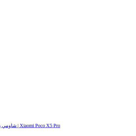
شاومي بوك اكس 5 برو | Xiaomi Poco X5 Pro