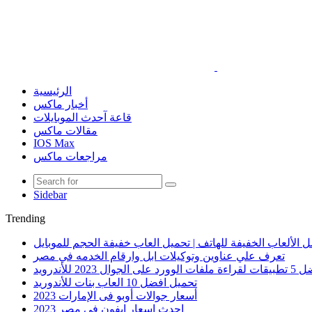
الرئيسية
أخبار ماكس
قاعة آحدث الموبايلات
مقالات ماكس
IOS Max
مراجعات ماكس
Sidebar
Trending
 الألعاب الخفيفة للهاتف | تحميل العاب خفيفة الحجم للموبايل
تعرف علي عناوين وتوكيلات ابل وارقام الخدمه في مصر
الوورد على الجوال 2023 للأندرويد
تحميل افضل 10 العاب بنات للأندوريد
أسعار جوالات أوبو فى الإمارات 2023
احدث اسعار ايفون في مصر 2023