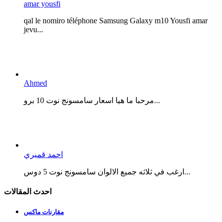
amar yousfi
qal le nomiro téléphone Samsung Galaxy m10 Yousfi amar
jevu...
Ahmed
مرحبا ما هيا اسعار سامسونج نوت 10 برو...
احمد قميري
ارغب في ثلاثه جميع الالوان سامسونج نوت 5 دوس...
احدث المقالات
مقارنات ماكس