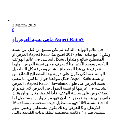
3 March، 2019
0
ماهى نسبة العرض او Aspect Ratio?
فى عالم الهواتف الذكيه لم نكن نسمع من قبل عن نسبة
العرض او Aspect Ratio ولكن !. مع بداية العام 2017 اصبح هذا
المصطلح شائع ومتداول بشكل اساسى فى عالم الهواتف
الذكيه , ويوجد الكثير منا لا يعرف معنى نسبة العرض , ولهذا
سنتعرف على هذا المصطلح الشائع ومعرفة كل التفاصيل
الهامه عنه لكى نكون على درايه بهذا المصطلح الشائع من
خلال موقعنا جوال ماكس. ما معنى Aspect Ratio او نسبة
العرض : Aspect Ratio – Jawalmax نسبة العرض هى طول
الشاشه فى عرضها او نسبة الطول فى العرض لاى فيديو او
لعبة تعرض على شاشة الهاتف ,فاذا اعطينا مثال لو ان هناك
هاتف ياتى بنسبة عرض 1:1 اذن فهو مربع وليس مستطيل اما
اذا جاء بنسبة 16:9 فهو مستطيل حيث ستحتسب مساحة 16
للارتفاع و 9 للعرض وبذلك يكون مستطيل ويعتبر اشهر
نسبتين هما 4:3 وكانت مخصصه للتلفزيونات القديمه والتى