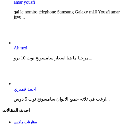
amar yousfi
qal le nomiro téléphone Samsung Galaxy m10 Yousfi amar
jevu...
Ahmed
مرحبا ما هيا اسعار سامسونج نوت 10 برو...
احمد قميري
ارغب في ثلاثه جميع الالوان سامسونج نوت 5 دوس...
احدث المقالات
مقارنات ماكس