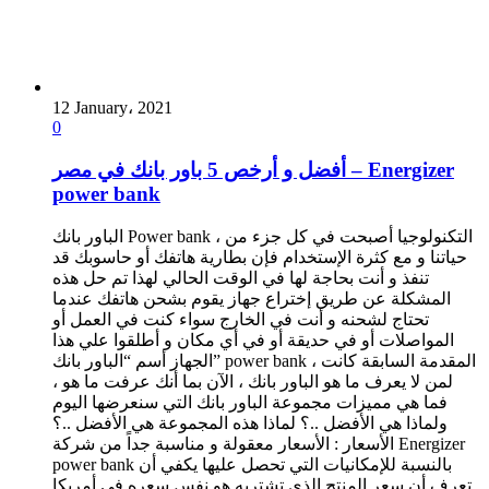
12 January، 2021
0
أفضل و أرخص 5 باور بانك في مصر – Energizer
power bank
الباور بانك Power bank ، التكنولوجيا أصبحت في كل جزء من
حياتنا و مع كثرة الإستخدام فإن بطارية هاتفك أو حاسوبك قد
تنفذ و أنت بحاجة لها في الوقت الحالي لهذا تم حل هذه
المشكلة عن طريق إختراع جهاز يقوم بشحن هاتفك عندما
تحتاج لشحنه و أنت في الخارج سواء كنت في العمل أو
المواصلات أو في حديقة أو في أي مكان و أطلقوا علي هذا
الجهاز أسم “الباور بانك” power bank ، المقدمة السابقة كانت
لمن لا يعرف ما هو الباور بانك ، الآن بما أنك عرفت ما هو ،
فما هي مميزات مجموعة الباور بانك التي سنعرضها اليوم
ولماذا هي الأفضل ..؟ لماذا هذه المجموعة هي الأفضل ..؟
الأسعار : الأسعار معقولة و مناسبة جداً من شركة Energizer
power bank بالنسبة للإمكانيات التي تحصل عليها يكفي أن
تعرف أن سعر المنتج الذي تشتريه هو نفس سعره في أمريكا