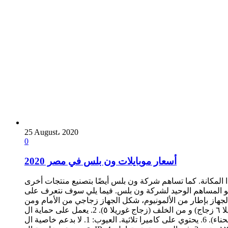
25 August، 2020
0
أسعار موبايلات ون بلس في مصر 2020
ا المكانة. كما تساهم شركة ون بلس أيضًا بتصنيع منتجات أخرى
بو المساهم الوحيد لشركة ون بلس. فيما يلي سوف نتعرف على
ارات الخاصة بـ ون بلس. أسعار موبايلات ون بلس في مصر 2020 ● ون بلس 7 تي برو مكلارين المميزات: 1. يحاط الجهاز بإطار من الألمونيوم، شكل الجهاز زجاجي من الأمام ومن
الخلف، من الأمام (غوريلا ٦ زجاج) و من الخلف (زجاج غوريلا ٥). 2. يعمل على حماية ال Corning ،Gorilla ،Glass 6. 3. يدعم ميكروفون تقليل الضوضاء مع Dolby Atmos مخصص. 4. دعم مستشعر بصمة
الأصبع في أسفل الشاشة. 5. بطارية تتميز بسرعتها الشديدة على الشحن 30 وات (شحن الانحناء). 6. يحتوي على كاميرا تلاثية. العيوب: 1. لا بدعم خاصية ال OTG. 2. لا يتميز بخاصية تشغيل الراديو. 3. لا