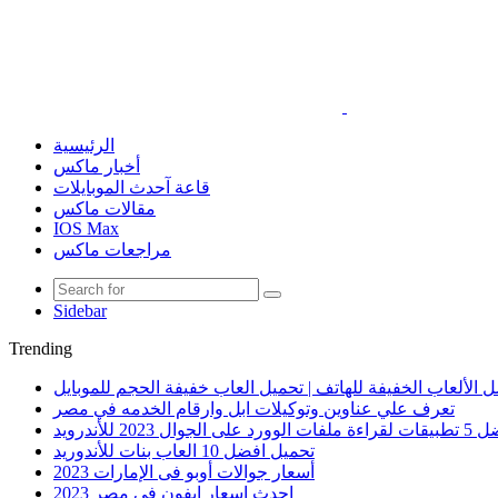
الرئيسية
أخبار ماكس
قاعة آحدث الموبايلات
مقالات ماكس
IOS Max
مراجعات ماكس
Sidebar
Trending
 الألعاب الخفيفة للهاتف | تحميل العاب خفيفة الحجم للموبايل
تعرف علي عناوين وتوكيلات ابل وارقام الخدمه في مصر
الوورد على الجوال 2023 للأندرويد
تحميل افضل 10 العاب بنات للأندوريد
أسعار جوالات أوبو فى الإمارات 2023
احدث اسعار ايفون في مصر 2023