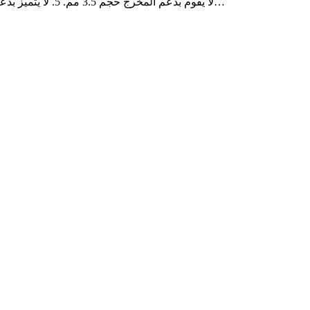
يقوم بدعم خاصية ال IR. 4. لا يقوم بدعم المخرج حجم 3.5 مم. 5. لا يتميز بدعم المدخل الخاص بالذاكرة. السعر: 1. داخل مصر يقترب السعر من١٢٦٠٠ جنيه. 2. في السعودية يتم تداول…