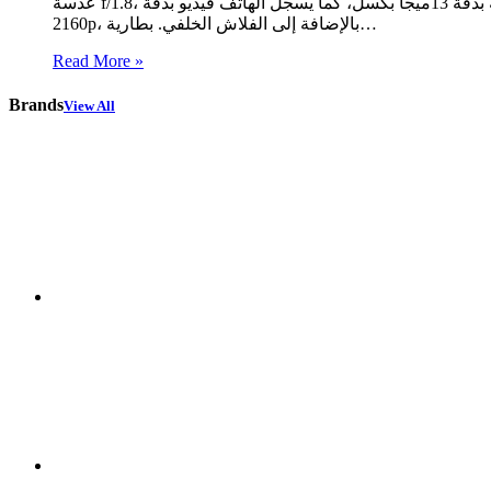
عدسة f/1.8، وتأتي الكاميرا الثانية بزاوية فائقة الوسع ودقتها 8 ميجا بكسل، أما الكاميرا الثالثة والرابعة يأتون بدقة 2 ميجا بكسل، وتأتي الكاميرا الأمامية بدقة 13ميجا بكسل، كما يسجل الهاتف فيديو بدقة
2160p، بالإضافة إلى الفلاش الخلفي. بطارية…
Read More »
Brands
View All