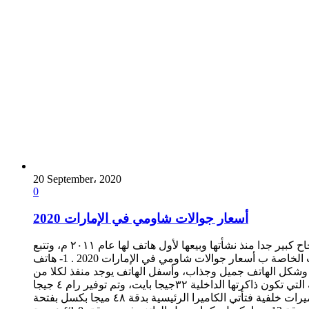
20 September، 2020
0
أسعار جوالات شاومي في الإمارات 2020
هل تبحث عن هواتف بمميزات هائلة وأسعار في متناول اليدين؟ فعليك بالاتجاه إلى هواتف شاومي الذكية فقد حازت شركة شاومي على نجاح كبير جدا منذ نشأتها وبيعها لأول هاتف لها عام ٢٠١١ م، وتتبع
الشركة في نظام تصنيع هواتفها على نظام شركة أبل، وفي موقعنا هذا سوف نوافيكم بكامل المعلومات الخاصة ب أسعار جوالات شاومي في الإمارات 2020 . 1- هاتف Xiaomi Redmi Note 8t يأتي هذا
وجذاب، وأسفل الهاتف يوجد منفذ لكلا من USB ومنفذ لسماعة الأذن، بالإضافة إلى المايك، والبصمة التي توجد في
ظهر الهاتف، والشاشة مقاسها ٦.٣ بوصة، ويوجد حوالي ١٦ مليون لون فيها، وبها خاصية اللمس المتعدد رامات الهاتف ٣جيجا بايت للنسخة التي تكون ذاكرتها الداخلية ٣٢جيجا بايت، وتم توفير رام ٤ جيجا
بايت بذاكرة داخلية ٦٤، ١٢٨جيجا بايت، بالإضافة إلى وجود مكان لإضافة كارت ميموري حتى ٢٥٦ جيجا بايت. يحتوى الهاتف على أربع كاميرات خلفية فتأتي الكاميرا الرئيسية بدقة ٤٨ ميجا بكسل بفتحة