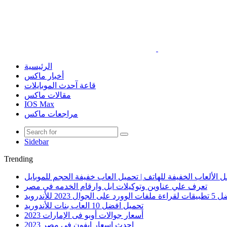
الرئيسية
أخبار ماكس
قاعة آحدث الموبايلات
مقالات ماكس
IOS Max
مراجعات ماكس
Sidebar
Trending
 الألعاب الخفيفة للهاتف | تحميل العاب خفيفة الحجم للموبايل
تعرف علي عناوين وتوكيلات ابل وارقام الخدمه في مصر
الوورد على الجوال 2023 للأندرويد
تحميل افضل 10 العاب بنات للأندوريد
أسعار جوالات أوبو فى الإمارات 2023
احدث اسعار ايفون في مصر 2023