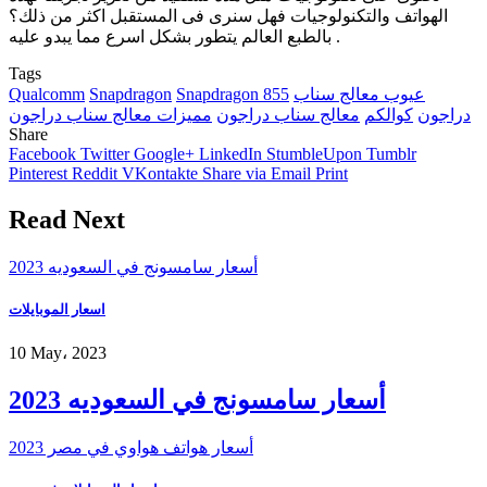
الهواتف والتكنولوجيات فهل سنرى فى المستقبل اكثر من ذلك؟
بالطبع العالم يتطور بشكل اسرع مما يبدو عليه .
Tags
عيوب معالج سناب
Snapdragon 855
Snapdragon
Qualcomm
دراجون
كوالكم
معالج سناب دراجون
مميزات معالج سناب دراجون
Share
Facebook
Twitter
Google+
LinkedIn
StumbleUpon
Tumblr
Pinterest
Reddit
VKontakte
Share via Email
Print
Read Next
أسعار سامسونج في السعوديه 2023
اسعار الموبايلات
10 May، 2023
أسعار سامسونج في السعوديه 2023
أسعار هواتف هواوي في مصر 2023