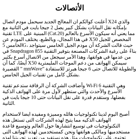
الأتصالات
أعلنت كوالكم ان المعالج الجديد سيحمل مودم اتصال X24 والذي
بإمكانه نقل البيانات بشكل كبير يصل 2 جيجا بايت في الثانية مع
تقنية LTE المبنية على (Cat.20) مما يعني أنه سيكون الأسرع بالعالم
في هذا المجال، وبالطبع، يختلف المودم عن X50 المخصص للجيل
الخامس 5G، حيث قالت الشركة أن مودم الجيل الخامس سيتواجد
في Snapdragon 855 بناءً على رغبة الشركات المصنعة بتوفير التقنية
من عدمها في هواتفها، وهذا الأمر سيجعل من الاتصال أسرع بكثير
أيضًا، كما أن X50 سيمكن الهواتف من دعم الموجات المليمترية
القصيرة ” mmWave” والطويلة للاتصال حتى 6 جيجا هيرتز للاستفادة
بشكل كامل من تقنيات الجيل الخامس.
وأضافت الشركة أن الرقاقة ستدعم تقنية Wi-Fi 6 وهي التقنية
الأسرع والأحدث والتي ستظهر لأول مرة على الهواتف الذكية
بفضلها، وستقدم قدرة على نقل البيانات حتى 10 جيجا بايت في
الثانية.
أصبح اليوم لدينا تكنولوجيات هائله ومميزة ومفيده ايضا لاستخدام
الهواتف الذكيه مما يتيح لهذه الشركات التى تستغل هذه
التكنولوجيات فى توسيع انتشارها حول العالم وتوسيع قاعدة
مستخدميها ومالكى هواتفها ونحن كمستخدمين لهذه الهواتف التى
تحتوى على تكنولوجيات مثل هذه نستفيد من تعزيز تجربتنا لهذه