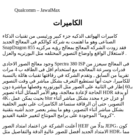
Qualcomm – JawalMax
الكاميرات
كاميرات الهواتف الذكيه جزء كبير ورئيسى من تقنيات الذكاء
الصناعى وهو ما اهتمت به شركة كوالكم فى المعالج الجديد
SnapDragon 855 فقد زودت الشركه المعالج بمعالج رؤيه مركزيه
لاستغلال الواقع واوضاع التصوير المختلفه مثل البورتريه والعزل .
وجود معالج الصور الاحادى Spectra 380 ISP فى المعالج سيعزز من
قدرات وسرعة المعالجه مع استخدام اقل فى الطاقه ب 4 مرات
تقريبا من السابق , وتقدم الشركة في رقاقتها تقنيات هائلة بالنسبة
للكاميرا، حيث أنها تستطيع التعرف بشكل مباشر في وقت التصوير
بـ60 إطار في الثانية على الصور مثل البورتوريه وفصلها مباشرة دون
الحاجة لإعادة معالجة، وهو الأمر المماثل أثناء تصوير HDR أو بدقة
4K، بحيث يمكن عمل blur أو عزل جزء محدد بشكل مباشر أثناء
التصوير، حتى أن الرقاقة ستساعد الكاميرات على تغيير الخلفية
بشكل مباشر أثناء التصوير، وهو ما يبشر بعصر جديد أشبه بتقنية
“كروما” الموجودة على برامج المونتاج لتغيير خلفية الفيديو.
أعلنت الشركة عن اعتماد امتداد الصور HEIF بدلًا من JEPG، كون
الامتداد الجديد أفضل للصور عالية الدقة والتفاصيل مثل HDR، مما