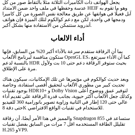
يجعل الهواتف ذات الكاميرات الثلاثة مثلًا بالتقاط صور من كل
عدسة وحفظها في ملف واحد ضمن الامتداد HEIF وهو ما تقوم به
آبل فعيلًا في هواتفها عن طريق معالجة نفس الصورة من كل كاميرا
ودمجها في واحدة، لكن مع دعم كوالكوم لتلك الميزة فإن هواتف
أندرويد ستتمكن من الاستفادة منها بشكل أكبر.
أداء الالعاب
بما أن الرقاقة ستقدم سرعة بالأداء أكبر 20% من السابق، فإنها
ستكون منافسة لبرنامج الألعاب OpenGL ES، كما أن الأداء سيرتفع
بالنسبة لدعم HDR بحيث ستوفر الرقاقة دعم حتى 10 بت ولأول
مرة على الإطلاق.
وبعد حديث كوالكوم في مؤتمرها عن تلك الإمكانيات، سيكون هناك
تحديث كبير من مطوري الألعاب لتحقيق أقصى استفادة، وخاصة
بوجود تقنيات HDR10+ و Dolby Vision لتوفير عمق ووضوح أعلى
وكذلك جعل الألعاب أكثر حيوية، بجانب قدرة الرقاقة على تقديم أداء
عالي حتى 120 إطار في الثانية وزاوية تصوير بانورامية 360 للفيديو
حتى دقة 8K للاستخدام في تقنيات الواقع الافتراضي.
والمميز في هذا الأمر أيضًا، أن رقاقة Snapdragon 855 ستساعد في
تقليلل الطاقة المستخدمه اقل 7 مرات من السابق بفضل تقنيات
H.265 وVP9.